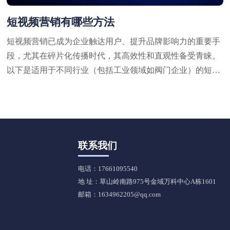
短视频营销有哪些方法
短视频营销已成为企业触达用户、提升品牌影响力的重要手
段，尤其在碎片化传播时代，其高效性和直观性备受青睐。
以下是适用于不同行业（包括工业领域如阀门企业）的短视
频营销方法，结合策略与实操技巧，供参考：
联系我们
电话：17661095540
地 址：草山岭南路975号金域万科中心A栋1601
邮箱：1634962205@qq.com