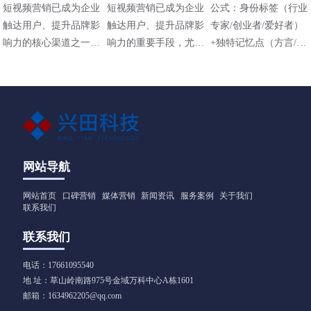
有哪些
些方法
些技巧
短视频营销已成为企业
短视频营销已成为企业
公式：身份标签（行业
触达用户、提升品牌影
触达用户、提升品牌影
专家/创业者/爱好者）
响力的核心渠道之一，
响力的重要手段，尤其
+独特记忆点（方言/标
其策略需结合平台特
在碎片化传播时代，其
志性动作/场景）+价值
性、用户需求和内容定
高效性和直观性备受青
主张（解决什么问题）
位进行设计。以下是常
睐。以下是适用于不同
见的短视频营销策略及
行业（包括工业领域如
应用方向：
阀门企业）的短视频营
销方法，结合策略与实
操技巧，供参考：
网站导航
网站首页
口碑营销
媒体营销
新闻资讯
服务案例
关于我们
联系我们
联系我们
电话：17661095540
地 址：草山岭南路975号金域万科中心A栋1601
邮箱：1634962205@qq.com