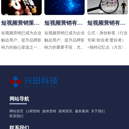
短视频营销策略
短视频营销有哪
短视频营销有哪
有哪些
些方法
些技巧
短视频营销已成为企业
短视频营销已成为企业
公式：身份标签（行业
触达用户、提升品牌影
触达用户、提升品牌影
专家/创业者/爱好者）
响力的核心渠道之一，
响力的重要手段，尤其
+独特记忆点（方言/标
其策略需结合平台特
在碎片化传播时代，其
志性动作/场景）+价值
性、用户需求和内容定
高效性和直观性备受青
主张（解决什么问题）
位进行设计。以下是常
睐。以下是适用于不同
见的短视频营销策略及
行业（包括工业领域如
应用方向：
阀门企业）的短视频营
销方法，结合策略与实
操技巧，供参考：
网站导航
网站首页
口碑营销
媒体营销
新闻资讯
服务案例
关于我们
联系我们
联系我们