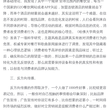
牌基础理论。我发现了其中一个规律:全球范围内的餐饮业，每当一
个国家的O2O餐饮网站或者APP兴起，加盟连锁酒店的销量就会下
降，而单个酒店的销量就会越来越好。其实这说明了一个难题。在信
息不发达的时期，能找品牌。在信息化发达的时候，人们会看到来自
不同群体的评论，导致心理活动的描述。根据对商品信息的优化，消
费者改变消费者行为，这也是网站的核心理念。《哈佛大学商业周
刊》发表了一项科学研究，主题风格是品牌真实有效对消费者行为的
危害。权威专家对餐厅和歌曲新闻媒体进行了调查。发现其中隐藏着
一种心理状态逻辑：消费者给予高评价的因素是我品味过，听过之
后，确实和自己的期望是一致的，所以如果一个品牌营销的总体目标
转化为意见反馈状态，那么就需要保持设备和业务的真实性和有效
性，以创造与消费者的品牌认知能力。
三、反方向传播。
反方向传播的作用取决于。一个人做了1000件好事，比犯错更容
易记住。所以 ，一般你对自己抵触的事情都会印象深刻，比如品牌
广告宣传，广告宣传对你说它有多小，比你想要的还要小，一时间得
到市场的猛烈反映。做好对立营销就是提醒消费者什么产能过剩，你