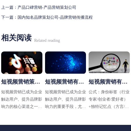
上一篇：
产品口碑营销-产品营销策划公司
下一篇：
国内知名品牌策划公司-品牌营销传播流程
相关阅读
Related reading
短视频营销策略
短视频营销有哪
短视频营销有哪
有哪些
些方法
些技巧
短视频营销已成为企业
短视频营销已成为企业
公式：身份标签（行业
触达用户、提升品牌影
触达用户、提升品牌影
专家/创业者/爱好者）
响力的核心渠道之一，
响力的重要手段，尤其
+独特记忆点（方言/标
其策略需结合平台特
在碎片化传播时代，其
志性动作/场景）+价值
性、用户需求和内容定
高效性和直观性备受青
主张（解决什么问题）
位进行设计。以下是常
睐。以下是适用于不同