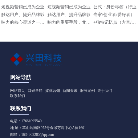
有哪些
些方法
些技巧
短视频营销已成为企业
短视频营销已成为企业
公式：身份标签（行业
触达用户、提升品牌影
触达用户、提升品牌影
专家/创业者/爱好者）
响力的核心渠道之一，
响力的重要手段，尤其
+独特记忆点（方言/标
其策略需结合平台特
在碎片化传播时代，其
志性动作/场景）+价值
性、用户需求和内容定
高效性和直观性备受青
主张（解决什么问题）
位进行设计。以下是常
睐。以下是适用于不同
见的短视频营销策略及
行业（包括工业领域如
应用方向：
阀门企业）的短视频营
销方法，结合策略与实
操技巧，供参考：
网站导航
网站首页
口碑营销
媒体营销
新闻资讯
服务案例
关于我们
联系我们
联系我们
电话：17661095540
地 址：草山岭南路975号金域万科中心A栋1601
邮箱：1634962205@qq.com