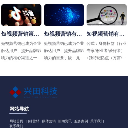
短视频营销策略
短视频营销有哪
短视频营销有哪
有哪些
些方法
些技巧
短视频营销已成为企业
短视频营销已成为企业
公式：身份标签（行业
触达用户、提升品牌影
触达用户、提升品牌影
专家/创业者/爱好者）
响力的核心渠道之一，
响力的重要手段，尤其
+独特记忆点（方言/标
其策略需结合平台特
在碎片化传播时代，其
志性动作/场景）+价值
性、用户需求和内容定
高效性和直观性备受青
主张（解决什么问题）
位进行设计。以下是常
睐。以下是适用于不同
见的短视频营销策略及
行业（包括工业领域如
应用方向：
阀门企业）的短视频营
销方法，结合策略与实
操技巧，供参考：
网站导航
网站首页
口碑营销
媒体营销
新闻资讯
服务案例
关于我们
联系我们