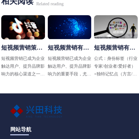
相关阅读
Related reading
短视频营销策略
短视频营销有哪
短视频营销有哪
有哪些
些方法
些技巧
短视频营销已成为企业
短视频营销已成为企业
公式：身份标签（行业
触达用户、提升品牌影
触达用户、提升品牌影
专家/创业者/爱好者）
响力的核心渠道之一，
响力的重要手段，尤其
+独特记忆点（方言/标
其策略需结合平台特
在碎片化传播时代，其
志性动作/场景）+价值
性、用户需求和内容定
高效性和直观性备受青
主张（解决什么问题）
位进行设计。以下是常
睐。以下是适用于不同
见的短视频营销策略及
行业（包括工业领域如
应用方向：
阀门企业）的短视频营
销方法，结合策略与实
操技巧，供参考：
网站导航