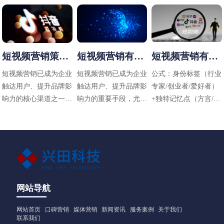
短视频营销策略
短视频营销有哪
短视频营销有哪
有哪些
些方法
些技巧
短视频营销已成为企业
短视频营销已成为企业
公式：身份标签（行业
触达用户、提升品牌影
触达用户、提升品牌影
专家/创业者/爱好者）
响力的核心渠道之一，
响力的重要手段，尤其
+独特记忆点（方言/标
其策略需结合平台特
在碎片化传播时代，其
志性动作/场景）+价值
性、用户需求和内容定
高效性和直观性备受青
主张（解决什么问题）
位进行设计。以下是常
睐。以下是适用于不同
见的短视频营销策略及
行业（包括工业领域如
应用方向：
阀门企业）的短视频营
销方法，结合策略与实
操技巧，供参考：
网站导航
网站首页
口碑营销
媒体营销
新闻资讯
服务案例
关于我们
联系我们