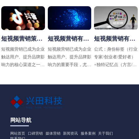
短视频营销策略
短视频营销有哪
短视频营销有哪
有哪些
些方法
些技巧
短视频营销已成为企业
短视频营销已成为企业
公式：身份标签（行业
触达用户、提升品牌影
触达用户、提升品牌影
专家/创业者/爱好者）
响力的核心渠道之一，
响力的重要手段，尤其
+独特记忆点（方言/标
其策略需结合平台特
在碎片化传播时代，其
志性动作/场景）+价值
性、用户需求和内容定
高效性和直观性备受青
主张（解决什么问题）
位进行设计。以下是常
睐。以下是适用于不同
见的短视频营销策略及
行业（包括工业领域如
应用方向：
阀门企业）的短视频营
销方法，结合策略与实
操技巧，供参考：
网站导航
网站首页
口碑营销
媒体营销
新闻资讯
服务案例
关于我们
联系我们