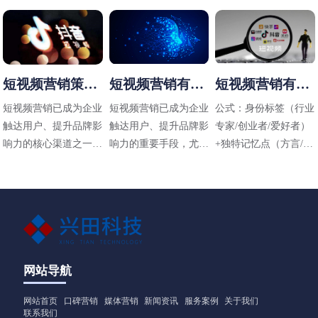
短视频营销策略
短视频营销有哪
短视频营销有哪
有哪些
些方法
些技巧
短视频营销已成为企业
短视频营销已成为企业
公式：身份标签（行业
触达用户、提升品牌影
触达用户、提升品牌影
专家/创业者/爱好者）
响力的核心渠道之一，
响力的重要手段，尤其
+独特记忆点（方言/标
其策略需结合平台特
在碎片化传播时代，其
志性动作/场景）+价值
性、用户需求和内容定
高效性和直观性备受青
主张（解决什么问题）
位进行设计。以下是常
睐。以下是适用于不同
见的短视频营销策略及
行业（包括工业领域如
应用方向：
阀门企业）的短视频营
销方法，结合策略与实
操技巧，供参考：
网站导航
网站首页
口碑营销
媒体营销
新闻资讯
服务案例
关于我们
联系我们