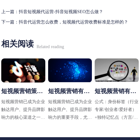
上一篇：
抖音短视频代运营-抖音短视频SEO怎么做？
下一篇：
抖音代运营怎么收费，短视频代运营收费标准是怎样的？
相关阅读
Related reading
短视频营销策略
短视频营销有哪
短视频营销有哪
有哪些
些方法
些技巧
短视频营销已成为企业
短视频营销已成为企业
公式：身份标签（行业
触达用户、提升品牌影
触达用户、提升品牌影
专家/创业者/爱好者）
响力的核心渠道之一，
响力的重要手段，尤其
+独特记忆点（方言/标
其策略需结合平台特
在碎片化传播时代，其
志性动作/场景）+价值
性、用户需求和内容定
高效性和直观性备受青
主张（解决什么问题）