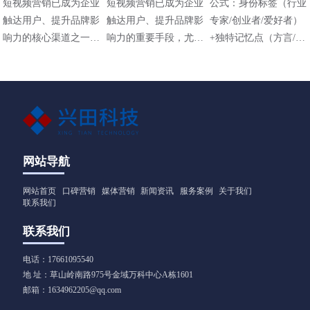
短视频营销已成为企业
短视频营销已成为企业
公式：身份标签（行业
触达用户、提升品牌影
触达用户、提升品牌影
专家/创业者/爱好者）
响力的核心渠道之一，
响力的重要手段，尤其
+独特记忆点（方言/标
其策略需结合平台特
在碎片化传播时代，其
志性动作/场景）+价值
性、用户需求和内容定
高效性和直观性备受青
主张（解决什么问题）
位进行设计。以下是常
睐。以下是适用于不同
见的短视频营销策略及
行业（包括工业领域如
应用方向：
阀门企业）的短视频营
销方法，结合策略与实
操技巧，供参考：
网站导航
网站首页
口碑营销
媒体营销
新闻资讯
服务案例
关于我们
联系我们
联系我们
电话：17661095540
地 址：草山岭南路975号金域万科中心A栋1601
邮箱：1634962205@qq.com