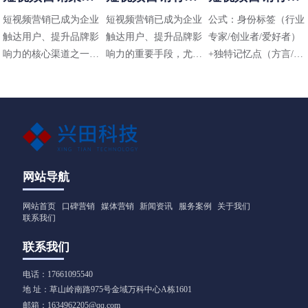
有哪些
些方法
些技巧
短视频营销已成为企业
短视频营销已成为企业
公式：身份标签（行业
触达用户、提升品牌影
触达用户、提升品牌影
专家/创业者/爱好者）
响力的核心渠道之一，
响力的重要手段，尤其
+独特记忆点（方言/标
其策略需结合平台特
在碎片化传播时代，其
志性动作/场景）+价值
性、用户需求和内容定
高效性和直观性备受青
主张（解决什么问题）
位进行设计。以下是常
睐。以下是适用于不同
见的短视频营销策略及
行业（包括工业领域如
应用方向：
阀门企业）的短视频营
销方法，结合策略与实
操技巧，供参考：
网站导航
网站首页
口碑营销
媒体营销
新闻资讯
服务案例
关于我们
联系我们
联系我们
电话：17661095540
地 址：草山岭南路975号金域万科中心A栋1601
邮箱：1634962205@qq.com