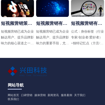
短视频营销策略
短视频营销有哪
短视频营销有哪
有哪些
些方法
些技巧
短视频营销已成为企业
短视频营销已成为企业
公式：身份标签（行业
触达用户、提升品牌影
触达用户、提升品牌影
专家/创业者/爱好者）
响力的核心渠道之一，
响力的重要手段，尤其
+独特记忆点（方言/标
其策略需结合平台特
在碎片化传播时代，其
志性动作/场景）+价值
性、用户需求和内容定
高效性和直观性备受青
主张（解决什么问题）
位进行设计。以下是常
睐。以下是适用于不同
见的短视频营销策略及
行业（包括工业领域如
应用方向：
阀门企业）的短视频营
销方法，结合策略与实
操技巧，供参考：
网站导航
网站首页
口碑营销
媒体营销
新闻资讯
服务案例
关于我们
联系我们