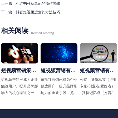
上一篇：
小红书种草笔记的操作步骤
下一篇：
抖音短视频运营的方法技巧
相关阅读
Related reading
短视频营销策略
短视频营销有哪
短视频营销有哪
有哪些
些方法
些技巧
短视频营销已成为企业
短视频营销已成为企业
公式：身份标签（行业
触达用户、提升品牌影
触达用户、提升品牌影
专家/创业者/爱好者）
响力的核心渠道之一，
响力的重要手段，尤其
+独特记忆点（方言/标
其策略需结合平台特
在碎片化传播时代，其
志性动作/场景）+价值
性、用户需求和内容定
高效性和直观性备受青
主张（解决什么问题）
位进行设计。以下是常
睐。以下是适用于不同