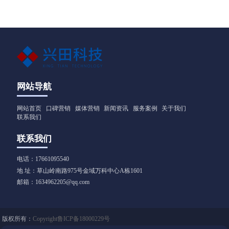
其策略需结合平台特
在碎片化传播时代，其
志性动作/场景）+价值
性、用户需求和内容定
高效性和直观性备受青
主张（解决什么问题）
位进行设计。以下是常
睐。以下是适用于不同
见的短视频营销策略及
行业（包括工业领域如
应用方向：
阀门企业）的短视频营
销方法，结合策略与实
操技巧，供参考：
网站导航
网站首页
口碑营销
媒体营销
新闻资讯
服务案例
关于我们
联系我们
联系我们
电话：17661095540
地 址：草山岭南路975号金域万科中心A栋1601
邮箱：1634962205@qq.com
版权所有：
Copyright鲁ICP备18000229号