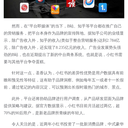
然而，在“平台即媒体”的当下，B站、知乎等平台都在推广自己
的营销服务，把平台本身作为品牌的宣传阵地。据知乎公司的业绩显
示，除广告收入外，知乎的收入(类似于整合营销服务)达到2.784亿
元，除广告收入外，还实现了8.235亿元的收入。广告业发展势头强
劲的B站，也在近期提出了新的中台商务系统。也就是说，小红书需
要与其他平台争夺蛋糕。
针对这一点，圣香认为，小红书的差异性优势是用户数据具有前
瞻和预见性等特征，这有助于品牌洞察。例如每年五一或者十一长假
前，通过笔记的内容沉淀，可以预测出长假时最热门的城市、景点。
此外，平台还将协助品牌进行用户调查，从产品研发层面为品牌
提供策略与建议。据官方数据显示，小红书目前月活超过两亿，超
70%的90后用户，是新老品牌所青睐的年轻人。
令人关注的是，近两年
小红书
投资了一批新消费品牌，中式豪华