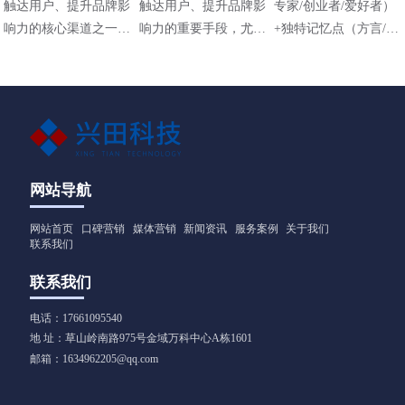
触达用户、提升品牌影
触达用户、提升品牌影
专家/创业者/爱好者）
响力的核心渠道之一，
响力的重要手段，尤其
+独特记忆点（方言/标
其策略需结合平台特
在碎片化传播时代，其
志性动作/场景）+价值
性、用户需求和内容定
高效性和直观性备受青
主张（解决什么问题）
位进行设计。以下是常
睐。以下是适用于不同
见的短视频营销策略及
行业（包括工业领域如
应用方向：
阀门企业）的短视频营
销方法，结合策略与实
操技巧，供参考：
网站导航
网站首页
口碑营销
媒体营销
新闻资讯
服务案例
关于我们
联系我们
联系我们
电话：17661095540
地 址：草山岭南路975号金域万科中心A栋1601
邮箱：1634962205@qq.com