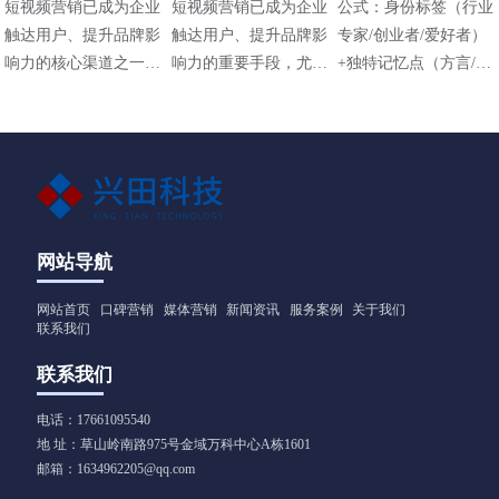
短视频营销已成为企业
短视频营销已成为企业
公式：身份标签（行业
触达用户、提升品牌影
触达用户、提升品牌影
专家/创业者/爱好者）
响力的核心渠道之一，
响力的重要手段，尤其
+独特记忆点（方言/标
其策略需结合平台特
在碎片化传播时代，其
志性动作/场景）+价值
性、用户需求和内容定
高效性和直观性备受青
主张（解决什么问题）
位进行设计。以下是常
睐。以下是适用于不同
见的短视频营销策略及
行业（包括工业领域如
应用方向：
阀门企业）的短视频营
销方法，结合策略与实
操技巧，供参考：
网站导航
网站首页
口碑营销
媒体营销
新闻资讯
服务案例
关于我们
联系我们
联系我们
电话：17661095540
地 址：草山岭南路975号金域万科中心A栋1601
邮箱：1634962205@qq.com