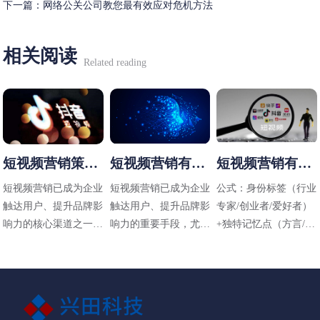
下一篇：
网络公关公司教您最有效应对危机方法
相关阅读
Related reading
短视频营销策略
短视频营销有哪
短视频营销有哪
有哪些
些方法
些技巧
短视频营销已成为企业
短视频营销已成为企业
公式：身份标签（行业
触达用户、提升品牌影
触达用户、提升品牌影
专家/创业者/爱好者）
响力的核心渠道之一，
响力的重要手段，尤其
+独特记忆点（方言/标
其策略需结合平台特
在碎片化传播时代，其
志性动作/场景）+价值
性、用户需求和内容定
高效性和直观性备受青
主张（解决什么问题）
位进行设计。以下是常
睐。以下是适用于不同
见的短视频营销策略及
行业（包括工业领域如
应用方向：
阀门企业）的短视频营