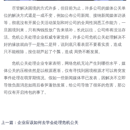
尽管解决困境的方式许多，但目前为止，许多公司的媒体公关单
位的解决方式還是一成不变，例如公布公司新闻、接纳新闻媒体访谈
等，彻底沒有开展公关活动策划和对公司的全局性洞悉工作能力，一
旦困境到来，只有掏钱投放广告来填补，长此以往，公司终将没法存
活。危机公关处理企业权威专家觉得，许多公司危机公关处理解决不
好的缘故就由于一是拖二是辩，说到底只看表层不要看实质，造成
只不能根除，按住胡芦起了个瓢，造成 局势不断发展。
危机公关处理企业专家表明，网络危机无论产生到哪些水平，媒
体公关的压根依然是以根源逐渐，仅有寻找到困境根源才可以将突发
事件处理在萌芽期情况。假如一些新闻媒体早已发表，因解决不立即
导致负面消息如雨后春笋蓬勃发展，给公司导致了很坏的危害，那公
司仅有开启挎包的事了。
上一篇：
企业应该如何去学会处理危机公关