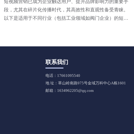
短视频营销已成为企业触达用户、提升品牌影响力的重要手
段，尤其在碎片化传播时代，其高效性和直观性备受青睐。
以下是适用于不同行业（包括工业领域如阀门企业）的短视
频营销方法，结合策略与实操技巧，供参考：
联系我们
电话：17661095540
地 址：草山岭南路975号金域万科中心A栋1601
邮箱：1634962205@qq.com