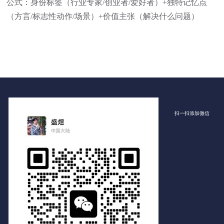
公式：身份标签（行业专家/创业者/爱好者）+独特记忆点
（方言/标志性动作/场景）+价值主张（解决什么问题）
扫一扫添加微信