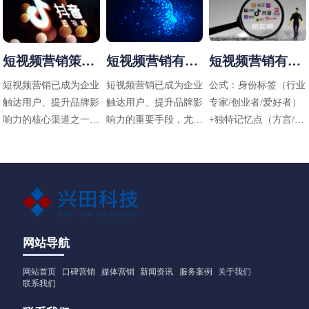
短视频营销策略
短视频营销有哪
短视频营销有哪
有哪些
些方法
些技巧
短视频营销已成为企业
短视频营销已成为企业
公式：身份标签（行业
触达用户、提升品牌影
触达用户、提升品牌影
专家/创业者/爱好者）
响力的核心渠道之一，
响力的重要手段，尤其
+独特记忆点（方言/标
其策略需结合平台特
在碎片化传播时代，其
志性动作/场景）+价值
性、用户需求和内容定
高效性和直观性备受青
主张（解决什么问题）
位进行设计。以下是常
睐。以下是适用于不同
见的短视频营销策略及
行业（包括工业领域如
应用方向：
阀门企业）的短视频营
销方法，结合策略与实
操技巧，供参考：
网站导航
网站首页
口碑营销
媒体营销
新闻资讯
服务案例
关于我们
联系我们