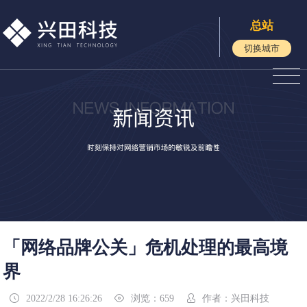
总站
切换城市
「网络品牌公关」危机处理的最高境
界
2022/2/28 16:26:26
浏览：659
作者：兴田科技


