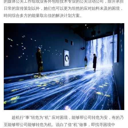
的媒体公关工作组或业务外包给技术专业的公关活动公司，除开承担
日常的宣传策划以外，她们也可以更为坦然的应对始料未及的困境，
時间综合多方的能量取出佳的解决计划方案。
趁机行“事”转危为“机” 应对困境，能够帮公司转危为安，有的乃
至能够帮公司能够转危为机。说白了借“机”做事，即找寻困境中