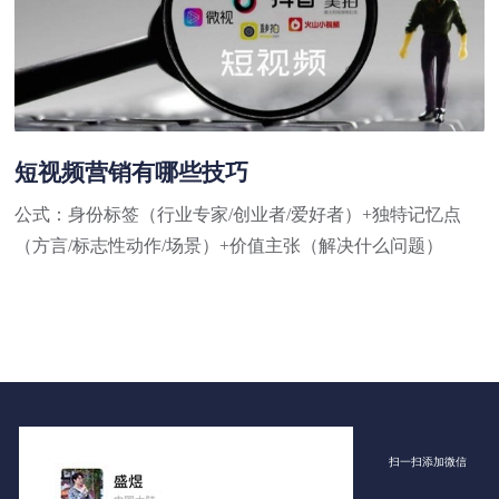
短视频营销有哪些技巧
公式：身份标签（行业专家/创业者/爱好者）+独特记忆点
（方言/标志性动作/场景）+价值主张（解决什么问题）
扫一扫添加微信