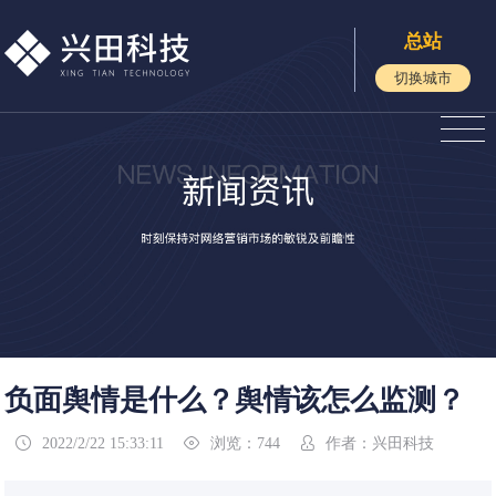
总站
切换城市
负面舆情是什么？舆情该怎么监测？
2022/2/22 15:33:11
浏览：744
作者：兴田科技


