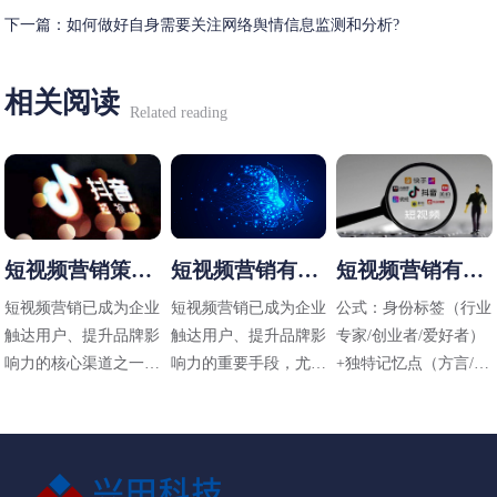
下一篇：
如何做好自身需要关注网络舆情信息监测和分析?
相关阅读
Related reading
短视频营销策略
短视频营销有哪
短视频营销有哪
有哪些
些方法
些技巧
短视频营销已成为企业
短视频营销已成为企业
公式：身份标签（行业
触达用户、提升品牌影
触达用户、提升品牌影
专家/创业者/爱好者）
响力的核心渠道之一，
响力的重要手段，尤其
+独特记忆点（方言/标
其策略需结合平台特
在碎片化传播时代，其
志性动作/场景）+价值
性、用户需求和内容定
高效性和直观性备受青
主张（解决什么问题）
位进行设计。以下是常
睐。以下是适用于不同
见的短视频营销策略及
行业（包括工业领域如