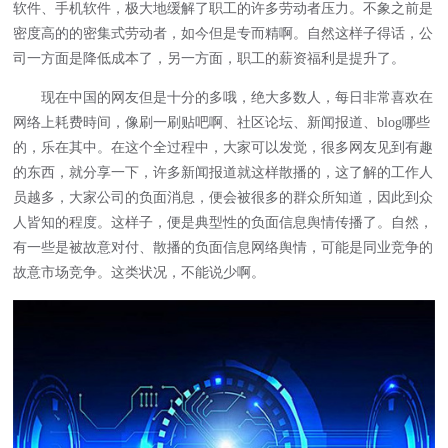
软件、手机软件，极大地缓解了职工的许多劳动者压力。不象之前是
密度高的的密集式劳动者，如今但是专而精啊。自然这样子得话，公
司一方面是降低成本了，另一方面，职工的薪资福利是提升了。
现在中国的网友但是十分的多哦，绝大多数人，每日非常喜欢在
网络上耗费時间，像刷一刷贴吧啊、社区论坛、新闻报道、blog哪些
的，乐在其中。在这个全过程中，大家可以发觉，很多网友见到有趣
的东西，就分享一下，许多新闻报道就这样散播的，这了解的工作人
员越多，大家公司的负面消息，便会被很多的群众所知道，因此到众
人皆知的程度。这样子，便是典型性的负面信息舆情传播了。自然，
有一些是被故意对付、散播的负面信息网络舆情，可能是同业竞争的
故意市场竞争。这类状况，不能说少啊。