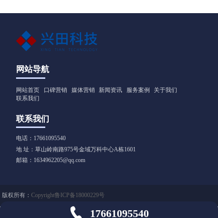
性、用户需求和内容定
高效性和直观性备受青
主张（解决什么问题）
位进行设计。以下是常
睐。以下是适用于不同
见的短视频营销策略及
行业（包括工业领域如
应用方向：
阀门企业）的短视频营
销方法，结合策略与实
操技巧，供参考：
网站导航
网站首页
口碑营销
媒体营销
新闻资讯
服务案例
关于我们
联系我们
联系我们
电话：17661095540
地 址：草山岭南路975号金域万科中心A栋1601
邮箱：1634962205@qq.com
版权所有：
Copyright鲁ICP备18000229号

17661095540