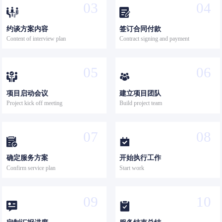
03
04


约谈方案内容
签订合同付款
Content of interview plan
Contract signing and payment
05
06


项目启动会议
建立项目团队
Project kick off meeting
Build project team
07
08


确定服务方案
开始执行工作
Confirm service plan
Start work
09
10

